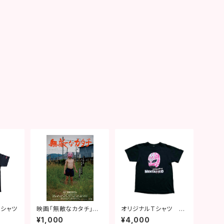
Tシャツ
映画「無敵なカタチ」ポ
オリジナルTシャツ め
スターB2判
んたいオフィス ver.
¥1,000
¥4,000